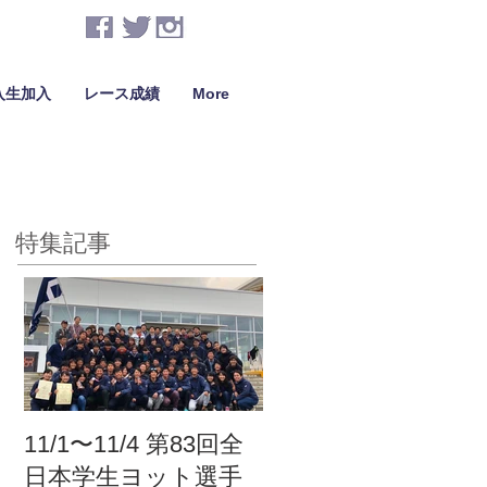
入生加入
レース成績
More
特集記事
11/1〜11/4 第83回全
日本学生ヨット選手