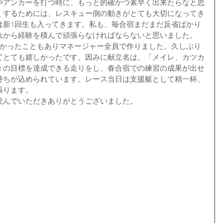
やアンカーを打つ時に、もっと的確かつ素早く出来たらなと思
くするためには、レスキュー側の動きがとても大切になってき
は新1回生も入ってきます。私も、毎合宿まだまだ反省ばかり
れから経験を積んで頑張らなければならないと思いました。
無かったこともありマネージャー全員で作りました。久しぶり
てとても嬉しかったです。因みに献立名は、「メイレ、カツカ
々の目標を達成できる走りをし、春合宿での練習の成果が出せ
持ちが込められています。レース当日は支援艇として精一杯、
張ります。
読んでいただきありがとうございました。 