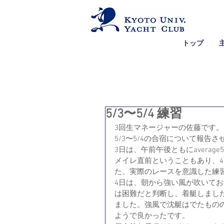
トップ
5/3〜5/4 練習
3回生マネージャーの佐藤です。
5/3〜5/4の合宿について報告
3日は、午前午後ともにavera
メイレ直前ということもあり、4
た、実際のレースを意識した練
4日は、朝から強い風が吹いて
は困難だと判断し、着艇しまし
ました。強風で沈艇はでたもの
ようで良かったです。