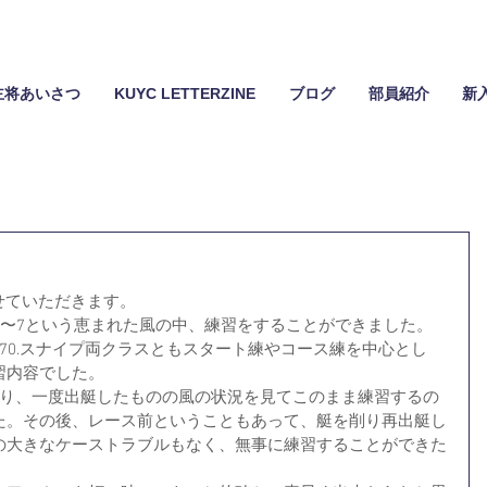
主将あいさつ
KUYC LETTERZINE
ブログ
部員紹介
新
させていただきます。
ge5〜7という恵まれた風の中、練習をすることができました。
70.スナイプ両クラスともスタート練やコース練を中心とし
習内容でした。
おり、一度出艇したものの風の状況を見てこのまま練習するの
た。その後、レース前ということもあって、艇を削り再出艇し
の大きなケーストラブルもなく、無事に練習することができた