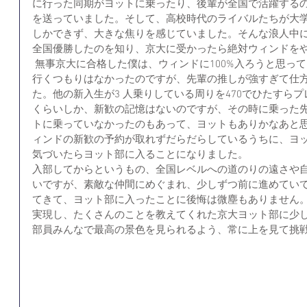
に行った同期がヨットに乗ったり、後輩が全国で活躍する
を送っていました。そして、高校時代のライバルたちが大
しかできず、大きな焦りを感じていました。そんな浪人中
全国優勝したのを知り、京大に受かったら絶対ウィンドをや
 無事京大に合格した僕は、ウィンドに100%入ろうと思っ
行くつもりはなかったのですが、先輩の推しが強すぎて仕
た。他の新入生が3 人乗りしている周りを470でひたすら
くらいしか、新歓の記憶はないのですが、その時に乗った
トに乗っていなかったのもあって、ヨットもありかなあと
ィンドの新歓の予約が取れずだらだらしているうちに、ヨ
気づいたらヨット部に入ることになりました。
入部してからというもの、全国レベルへの道のりの遠さや
いですが、素敵な仲間にめぐまれ、少しずつ前に進めてい
てきて、ヨット部に入ったことに後悔は微塵もありません
実現し、たくさんのことを教えてくれた京大ヨット部に少
部員みんなで最高の景色を見られるよう、常に上を見て挑戦