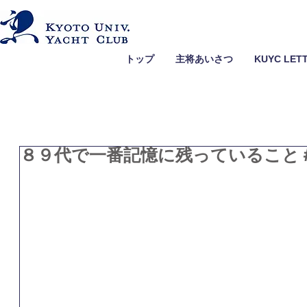
トップ
主将あいさつ
KUYC LET
８９代で一番記憶に残っていること