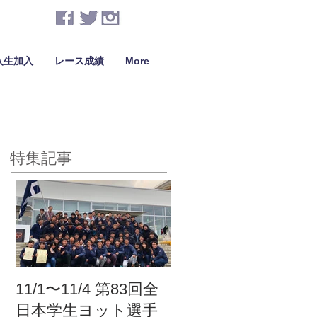
入生加入
レース成績
More
特集記事
11/1〜11/4 第83回全
日本学生ヨット選手