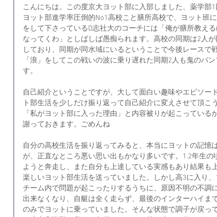
こんにちは。この度京大ヨット部に入部しました、薬学部1
ヨット部進学率圧倒的No1高校こと膳所高校で、ヨット班
をして下さっているD志社大のコーチには「俺が膳所教える
なってくわ」としばしば愚痴られます。高校の同期は2人が
しており、同期が同水域にいるということで今後レースで
「浪」をしてこの戦いの波に乗り遅れた同期2人も鬼のパン
す。
自己紹介ということですが、大して面白い趣味やエピソー
ト部生活を少しだけ振り返って自己紹介に変えさせて頂こ
「私がヨット部に入った理由」と内容被りが起こっている
謝っておきます。ごめんね
自分の高校生活を振り返ってみると、本当にヨットの記憶
が、正直なところ悪い思い出もかなり多いです。1.2年生
ようと奔走し、また自分も上達している実感もあり結果も
楽しいヨット部生活を送っていました。しかし高3に入り、
チーム内で問題が起こったりするうちに、原因不明の不調
出来なくなり、自艇は全く走らず、最後のインターハイま
のみでヨットに乗っていました。そんな状態で調子が戻っ