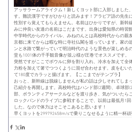
アッサラームアライクム！新しくヨット部に入部しました
す。難読漢字ですがひかりと読みます！アラビア語の先生
性別すら覚えてもらえません。名前はひかりですが、新幹
みに仲良い友達の名前はこだまです。出身は愛知県の時習館
中学時代からのライバル、みねのんとは高校時代からの親友
京都に来てからは暇な時に寺社仏閣を巡っています。家の
ンと水路で繋がっていて明治時代のような景色が楽しめる
堂も1001体の千手観音像が並ぶ様が圧巻でオススメです。
突然ですがここでボウルに卵を割り入れ、冷水を加えて全
力粉を加えて箸でつつくように混ぜ合わせます。皮をむい
て180度でカラッと揚げます。【ここまでがテンプラ】
おっと、新幹線は脱線しませんが私の話は少しそれてしま
己紹介を再開します。高校時代はハンド部(2週間)、卓球部(2
部、ボランティアサークルなどを渡り歩き、気がついたら
ロックバンドのライブに参戦することで、以前は最低月1回
した。なので体力はそこそこあると思います！
早くヨットを299792458m/sで乗りこなせるように精一