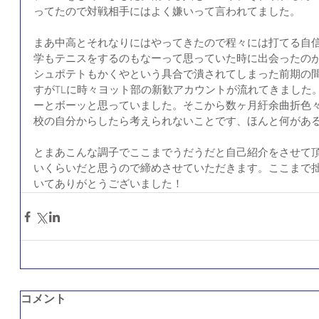
ってたので対戦相手にはよく嫌いって言われてました。
まあ中高とそれなりにはやってきたので程々には打てる自
学もテニスをするのもなーって思っていた時に出会ったの
シュポテトもかくやという具合で潰されてしまった前期の間、T
すがTLに時々ヨット部の新歓アカウントが流れてきました
ーとボーッと思っていました。そこから数ヶ月紆余曲折色
校の自分からしたら考えられないことです、ほんと何があ
とまあこんな調子でここまでうだうだと自己紹介をさせて
いくらいだと思うので締めさせていただきます。ここまで
いてありがとうございました！
コメント