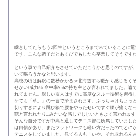
瞬きしてたらもう2回生というところまで来ていることに驚
です。こんな調子だとあくびでもしたら卒業してそうです
という事で自己紹介をさせていただこうかと思うのですが
いて喋ろうかなと思います。
高校の頃は解釈に数秒かかるor北海道すら暖かく感じるく
せかい(威力65 命中率95)の持ち主とか言われてました。
れてません。親しい友人はすでに高度なスルー技術を習得
ケても「草。」の一言で済まされます、ぶっちゃけちょっ
切りすぎにより跳び箱で腰をやったせいですぐ腰が痛くな
聴と言われたり…みたいな感じでじじいともよく言われます
そんな自分ですが中高と通してテニス部に所属していまし
は自信があり、またフットワークも軽い方だったのでとに
テニスをしていました。観てる人も「いや、それ取れるん