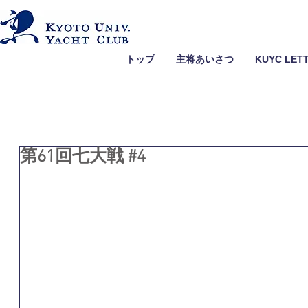
トップ
主将あいさつ
KUYC LET
第61回七大戦 #4