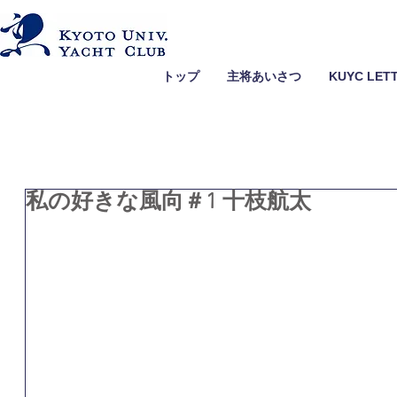
トップ
主将あいさつ
KUYC LET
私の好きな風向＃1 十枝航太