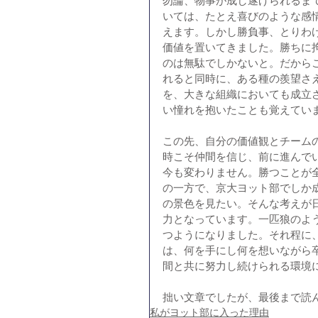
勿論、物事が成し遂げられるま
いては、たとえ喜びのような感
えます。しかし勝負事、とりわ
価値を置いてきました。勝ちに
のは無駄でしかないと。だから
れると同時に、ある種の羨望さ
を、大きな組織においても成立
い憧れを抱いたことも覚えてい
この先、自分の価値観とチーム
時こそ仲間を信じ、前に進んで
今も変わりません。勝つことが
の一方で、京大ヨット部でしか
の景色を見たい。そんな考えが
力となっています。一匹狼のよ
つようになりました。それ程に
は、何を手にし何を想いながら
間と共に努力し続けられる環境
拙い文章でしたが、最後まで読
私がヨット部に入った理由