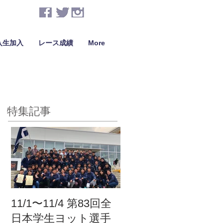
入生加入
レース成績
More
特集記事
11/1〜11/4 第83回全
日本学生ヨット選手