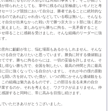
での過程たるものが大切なのは周知の事実です。そこが抜けて
情が得られたとしても、掌中に残るのは至極虚しいモノだと考
けセーリング競技において自分は、勝者であることに絶対的な
拘るのであればじゃれ合いなどしている暇は無いし、そんなも
こそ自分が出来なかった戦い方で勝つ京大ヨット部に強く惹か
え覚えました。楽しみながら勝ちに拘る。一見矛盾すること
させ得ることに感銘を受けました。そんな組織のリーダーに強
ます。
の意向に齟齬が生じ、悩む場面もあるかもしれません。そんな
いける自分でありたいと思っています。勝負に対する価値観は
全てです。勝ちに拘るからには、一切の妥協を許しません。そ
成し得ない勝ち方で、全国を制したい。最高の仲間と共に最高
日に日に強くなっている自分がいますし、それが今の僕の原動
うな闘い方を好んでいた僕が、いつの間にかそんな価値観をも
、この組織は魅力あるものです。この部活を去る未来の自分
卒業するのか。それを考えると、ワクワクが止まりません。仲
に感謝すると同時に、常に高みを目指し続けます。
んでいただきありがとうございました。