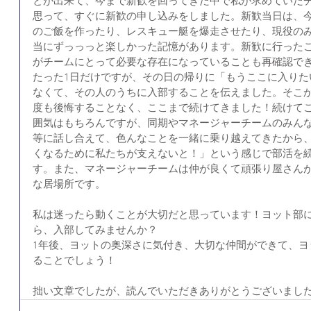
とが出来て、今まで新歓を回ってきた中で私が求めていたチ
思って、すぐに新歓の申し込みをしました。新歓当日は、
のご飯を作ったり、レスキュー艇を爆走させたり、現役の
当にずっっっと楽しかった記憶があります。新歓に行った
がチームにとって必要な存在になっていることも再確認で
たった1日だけですが、その日の帰りに「もうここに入りた
なくて、その人のうちに入部することを伝えました。そこか
度も後悔することなく、ここまで続けてきました！続けて
囲気はもちろんですが、同期やマネージャーチームのみん
等に話し合えて、色んなことを一緒に乗り越えてきたから
くなるために私たちが支えないと！」という感じで部活を
す。また、マネージャーチームは仲が良くて頑張り屋さん
な居場所です。
私は迷ったら動くことが大切だと思っています！ヨット部
ら、入部してみませんか？
1年後、ヨットの奥深さに気付き、大切な仲間ができて、ヨ
ることでしょう！
拙い文章でしたが、読んでいただきありがとうございまし