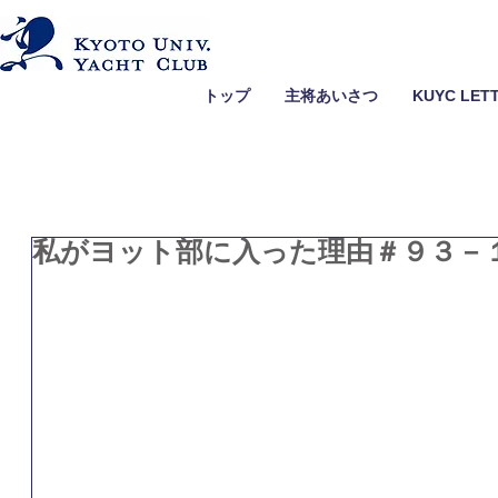
トップ
主将あいさつ
KUYC LET
私がヨット部に入った理由＃９３－