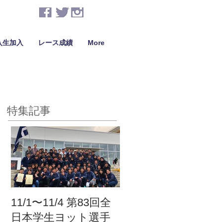
入生加入
レース成績
More
特集記事
11/1〜11/4 第83回全
日本学生ヨット選手