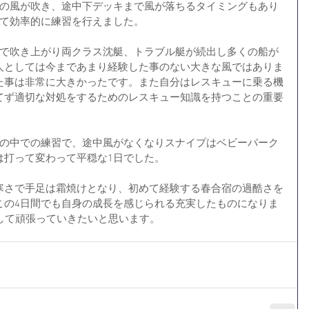
ーの風が吹き、途中下デッキまで風が落ちるタイミングもあり
えて効率的に練習を行えました。
まで吹き上がり両クラス沈艇、トラブル艇が続出し多くの船が
人としては今まであまり経験した事のない大きな風ではありま
た事は非常に大きかったです。また自分はレスキューに乗る機
てず適切な対処をするためのレスキュー知識を持つことの重要
風の中での練習で、途中風がなくなりスナイプはベビーパーク
は打って変わって平穏な1日でした。
寒さで手足は霜焼けとなり、初めて経験する春合宿の過酷さを
この4日間でも自身の成長を感じられる充実したものになりま
して頑張っていきたいと思います。