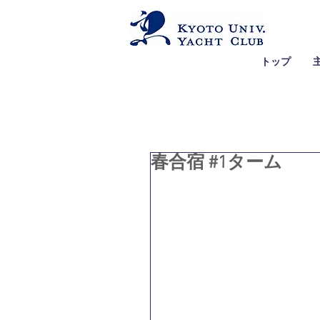
トップ
春合宿 #1ターム