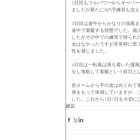
2日目もフルパワーからオーバ
ましたが新たに8の字練習も交
3日目は途中からかなりの強風
途中で着艇する状態でした。個
したがその中での練習で得られ
会はなかったですが非常時に慌
性を感じました。
4日目は一転風は落ち着いた微
をし曳航して着艇という前日と
初タームから手の皮はめくれて
身をもって体感していますが、
した。これから1日1日を大切に
練習