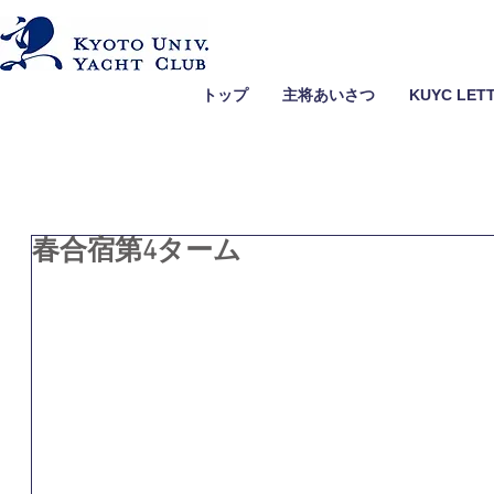
トップ
主将あいさつ
KUYC LET
春合宿第4ターム