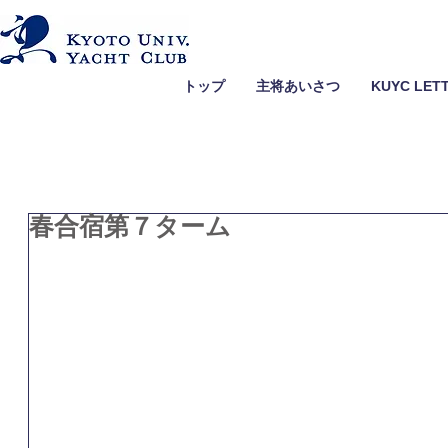
トップ
主将あいさつ
KUYC LET
春合宿第７ターム