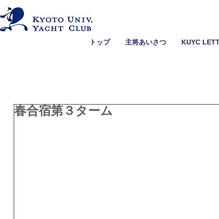
トップ
主将あいさつ
KUYC LET
春合宿第３ターム