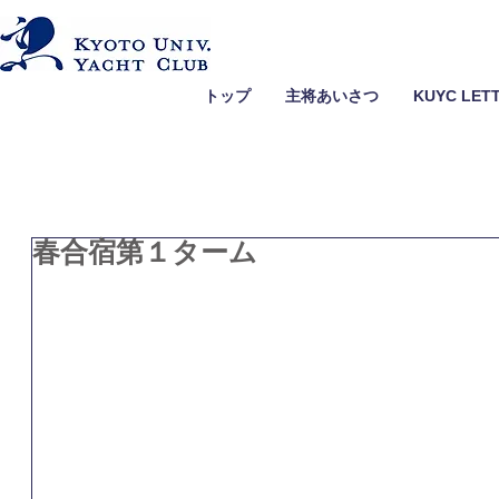
トップ
主将あいさつ
KUYC LET
春合宿第１ターム