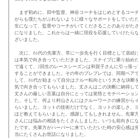
　まず初めに、田中監督、神谷コーチをはじめとするコー
がらも僕たちがぶれないように様々なサポートをしていただ
生になって、監督やコーチがいてくださることのありがた
になりました。これからは一緒に現役を応援していけたら
ざいました。
　次に、86代の先輩方、常に一歩先を行く目標として居続
は本気で向き合っていただきました。スナイプに乗り始め
で遠くて、2回生のレースシーズンは和賀子さんに引っ張っ
することができました。その年のプレプレでは、同期ペア
して、86代が始まって自分はクルー転向という大きな決断
気で向き合ってもらいました。丈さんはこの決断に納得し
丈さんの厳しい言葉は自分にとっては覚悟とモチベーショ
た。そして、何より村山さんにはクルーワークの練習から
らいました。ヨットの技術だけでなく、ヨットの楽しさ、
ほど教えてもらいました。感謝してもしきれません。先輩
さんには悩みの相談をたくさんしました。いつも前向きに
たです。先輩方がハーバーに来ていただいた時の安心感は先
当にたくさんお世話になりました。