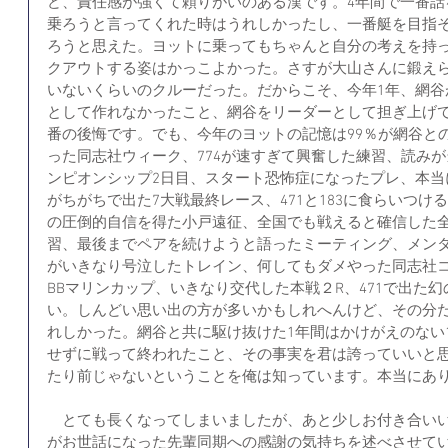
ど、責任感が強くて頼りがいのある漢です。4年間で一番話
乗ろうと言ってくれた時はうれしかったし、一番艇を目指
ろうと思えた。ヨットに乗ってもちゃんと自分の考えを持
クアウトする姿はかっこよかった。さすが大山さんに鍛え
いないくらいのクルーだった。だからこそ、今年1年、網谷
として作れなかったこと、網谷をリーダーとして担ぎ上げ
番の後悔です。でも、今年のヨットの記憶は99％が網谷と
った同志社ウィーク、774が速すぎて興奮した練習、読み
ンピオンシップ2日目、スタート恐怖症になったプレ、本当
がちがちで出た7大戦最終レース、471と183に食らいつ
の圧倒的自信を得た小戸遠征、全国でも戦えると確信した
習、最後までペアを続けようと語ったミーティング、メンタル
がいきなり号泣したトレイン、何してもダメやった同志社
BBマリンカップ、いきなり交代した本戦２R、471で出た
い。しんどい思い出の方が多いかもしれへんけど、その分
れしかった。網谷と共に駆け抜けた1年間はかけがえのない
せずに戦って終われたこと、その事実を君は誇っていいと
たり前じゃないということを俺は知っています。本当にあ
　とても長くなってしまいましたが、あと少しお付き合い
がお世話になった先輩同期への感謝の気持ちを述べさせて