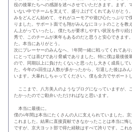
役の後輩たちへの感謝を述べさせていただきます。まず、マ
いない中でチームを支えて、盛り上げてくれてありがとう
みをどんどん始めて、それがユーモアや遊び心たっぷりで
りました。サポート面でも翔がみんなにヨットのことを教
ん上がっていったし、僕たちが要求しやすい状況を作り続
秀で、このチームが来年もあるのだと思うと安心できます
た。本当にありがとう。
次にプレーヤーのみんなへ、1年間一緒に戦ってくれてあり
にとっては喜びであり脅威でありました。特に僕は最後後
ので、同期以上に負けたくないと思ったし大きく成長して
た。今年の4回生は人数が多かったから、引退した後はみん
います。大暴れしちゃってください。僕も全力でサポート
　ここまで、八方美人のようなブログになっていますが、
たかったのでご勘弁いただければなと思います。
　本当に最後に。
僕の4年間は本当にたくさんの人に支えられていました。京
これました。結果に直接貢献できなかったことは本当に悔
ですが、京大ヨット部で得た経験はすべて誇りです。これ