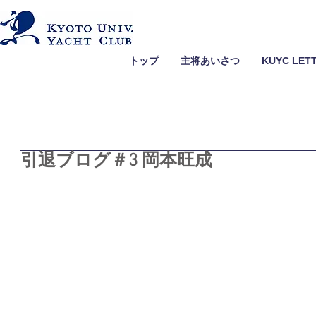
トップ
主将あいさつ
KUYC LET
引退ブログ＃3 岡本旺成