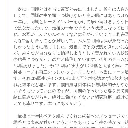
　次に、同期とは本当に苦楽と共にしました。僕らは人数
しくて、同期の中で頭一つ抜けないと良い船にはありつけ
一年は、同期とレースメンバーをかけて争い続けるような
ではなかったので、最後の一年でそういう状況になってピ
ね。お互いしんどいんやろうなとは分かっていても、利害
んなで話し合うことが難しくて、みんな明日は我が身だっ
しかったように感じました。最後までその状態がきれいに
が、みんなが自分なりに納得しようとして置かれている状
の結果につながったのだと確信しています。今年のチームは
3.4艇ありました。その3.4艇の実力が1.2番艇と大きく離
神谷コーチも再三おっしゃっていましたが、本当にレース艇
す。それは4回生がインカレに出る可能性を諦めずに努力を
れた結果だと思います。僕自身は団体戦予選以降調子がな
いそうになっていたのですが、同期のそういった姿を見て
緒に悩みながらも、絶対に負けたくないと切磋琢磨し続け
とても幸せです。本当にありがとう。
　最後は一年間ペアを組んでくれた網谷へのメッセージで
網谷とは実家が近いということもあって１年生の時から一