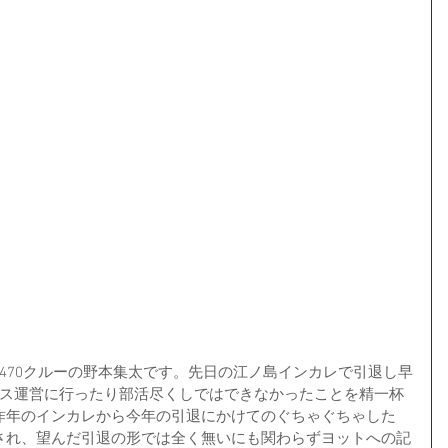
470クルーの野本集太です。先日の江ノ島インカレで引退し早
ース運営に行ったり部活尽くしではできなかったことを精一杯
昨年のインカレから今年の引退にかけてのぐちゃぐちゃした
され、望んだ引退の形では全く無いにも関わらずヨットへの記