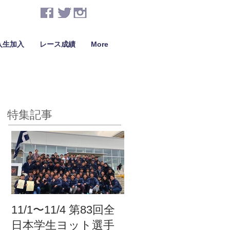
入生加入
レース成績
More
特集記事
11/1〜11/4 第83回全
日本学生ヨット選手