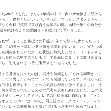
った4年間でした。そんな4年間の中で、自分が最後まで続けら
色をもう一度見たいという想いそれだけでした。スタメンもそう
係なく全員で笑顔で喜び合う先輩方の姿。当時一年生の自分か
部活を続けることの醍醐味・目標として写りました。
られず、そうした目標との乖離が3年まで徐々に大きくなって
年間、このヨット部にいる意味を見出せずにいました。実力も燻
にも期待されていなかった状況に無気力になり、ヨットをする
就活を自分の中での言い訳にして真面目にヨットに取り組まな
がら、耐えきれず89代で退部するつもりでした。
続ける覚悟を決めたのは、期待や信頼をしてくれる同期がいて
そうだと思えたからです。とても感謝しています。それからは
合目標を達成する」ことへの気持ちが再び激ってきました。そ
・何を求められているのかの思考を反芻し続けました。この代
,4番艇クルーとしてインカレでの目標達成に貢献する」ことに
オフまでのPPPは一年の、同志社ウィークはレースシーズン
インカレへの発射角度を決定づける正念場だと改めて設定し