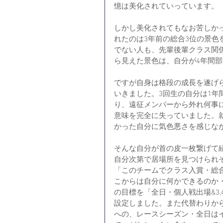
憶は美化されていっています。
しかし美化されてもなお苦しか
れたのは3年前の総合3位の景
でない人も、先輩後輩クラス関
ら見えた景色は、自分が4年間
ですが自身は格段の成長を遂げ
いきました。3回生の自分は1
り、遠征メンバーから外れ何事
意味を完全に失っていました。
かった自分に気色悪さを感じな
そんな自分が首の皮一枚繋げて
自分次第で居場所を見つけられ
「このチームでクラス入賞・総
こからは自分に何かできるのか
の目標を「全日・個人戦出場&3
設定しました。また代替わりから
への、レースシーズン・全日は