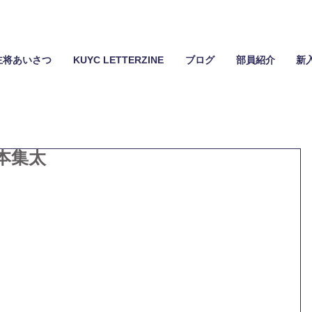
主将あいさつ
KUYC LETTERZINE
ブログ
部員紹介
新
本集太