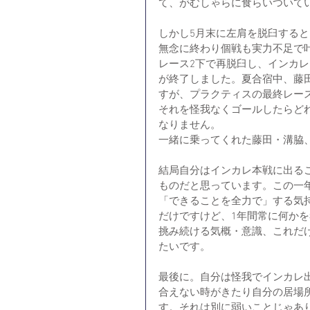
て、がむしゃらに食らいついて
しかし5月末に左肩を脱臼する
無念に終わり個戦も実力不足で
レース2下で再脱臼し、インカ
が終了しました。夏合宿中、藤
すが、プラクティスの最終レース
それを怪我なくゴールしたらど
なりません。
一緒に乗ってくれた藤田・溝脇
結局自分はインカレ本戦に出る
ものだと思っています。この一
「できることを全力で」する気
だけですけど、1年間常に何か
挑み続ける気概・意識、これだ
たいです。
最後に。自分は怪我でインカレ
合えない時がきたり自分の居場
す。それは別に弱いことじゃあ