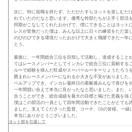
次に、特に役職を持たず、ただひたすらヨットを楽しむだ
れていたのだなと思います。優秀な幹部たちが上手く部活
同期がこなしてくれたおかげで、僕にできることはヨット
レスが皆無だった僕は、みんな以上に日々の練習をただ楽
のびのびできる環境だったおかげで大きく飛躍できた一年
とう。
最後に、一年間総合三位を目指して活動し、達成すること
てはレースメンバーとしてインカレで総合三位に貢献する
ルーで経験を積んだ旺成やスーパールーキーりょうたろう
囲まれレースメンバーになれるか大きな不安がありました
ベルアップでき、インカレ最終日の着艇後みんなで喜びを
一年間競い合えて本当に良かったなと思いました。また、4
合うことができ、総合成績を最大の目標と掲げた意義を強
僕はこの部活の一員として四年間活動できたことがとても
ました。支えてくださった監督、コーチ、OBの皆様、一緒
本当にありがとうございました。
ヨット部を引退して