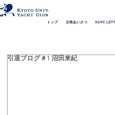
トップ
主将あいさつ
KUYC LET
引退ブログ＃1 沼田来紀