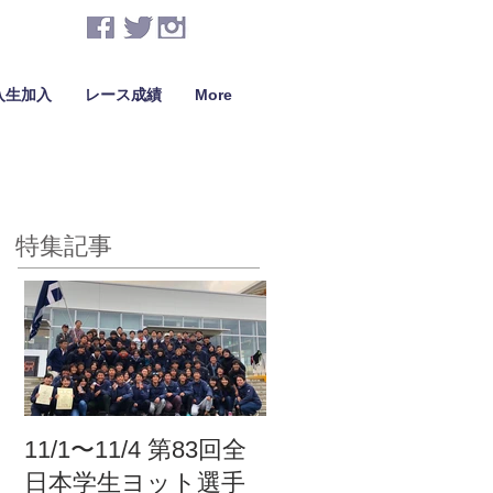
入生加入
レース成績
More
特集記事
11/1〜11/4 第83回全
日本学生ヨット選手