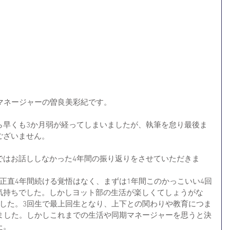
マネージャーの曽良美彩紀です。
ら早くも3か月弱が経ってしまいましたが、執筆を怠り最後ま
ございません。
ではお話ししなかった4年間の振り返りをさせていただきま
正直4年間続ける覚悟はなく、まずは1年間このかっこいい4回
気持ちでした。しかしヨット部の生活が楽しくてしょうがな
ました。3回生で最上回生となり、上下との関わりや教育につま
いました。しかしこれまでの生活や同期マネージャーを思うと決
た。