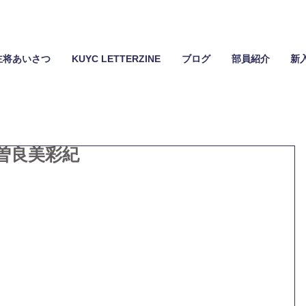
主将あいさつ
KUYC LETTERZINE
ブログ
部員紹介
新
曽良美彩紀