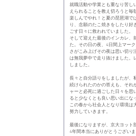
就職活動や学業とも重なり苦し
えられることを教え切ろうと毎
楽しんでやれ！と夏の琵琶湖では
り、念願のたこ焼きをしたり好
ごす日々に救われていました。
そして迎えた最後のインカレ、
た。その日の夜、4日間上マー
さがこみ上げその夜は思い切り
は無我夢中で走り抜けました。
しました。
長々と自分語りをしましたが、
続けられたのかの答えも、それ
ャーと必死に過ごした日々を思
ると少なくとも良い思い出にな
この春から社会人となり環境は
努力していきます。
最後になりますが、京大ヨット
4年間本当にありがとうござい