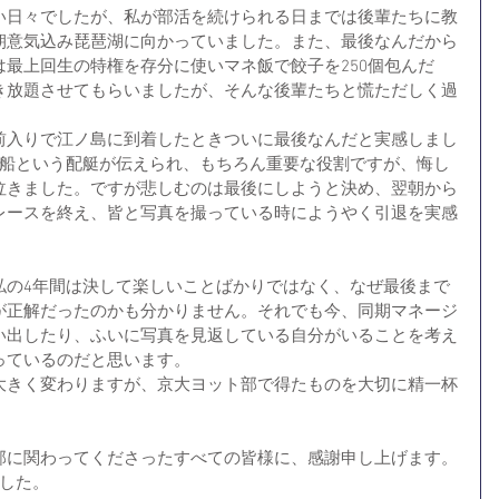
い日々でしたが、私が部活を続けられる日までは後輩たちに教
朝意気込み琵琶湖に向かっていました。また、最後なんだから
最上回生の特権を存分に使いマネ飯で餃子を250個包んだ
き放題させてもらいましたが、そんな後輩たちと慌ただしく過
前入りで江ノ島に到着したときついに最後なんだと実感しまし
ク船という配艇が伝えられ、もちろん重要な役割ですが、悔し
泣きました。ですが悲しむのは最後にしようと決め、翌朝から
レースを終え、皆と写真を撮っている時にようやく引退を実感
私の4年間は決して楽しいことばかりではなく、なぜ最後まで
が正解だったのかも分かりません。それでも今、同期マネージ
い出したり、ふいに写真を見返している自分がいることを考え
っているのだと思います。
大きく変わりますが、京大ヨット部で得たものを大切に精一杯
部に関わってくださったすべての皆様に、感謝申し上げます。
ました。