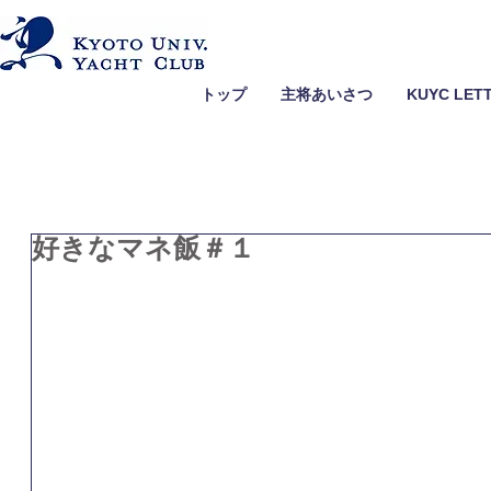
トップ
主将あいさつ
KUYC LET
好きなマネ飯＃１