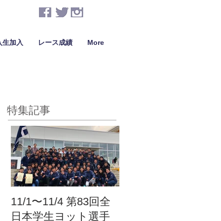
入生加入
レース成績
More
特集記事
11/1〜11/4 第83回全
日本学生ヨット選手