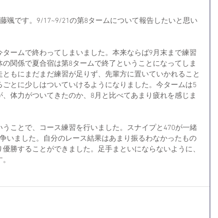
藤颯です。9/17~9/21の第8タームについて報告したいと思い
今タームで終わってしまいました。本来ならば9月末まで練習
体の関係で夏合宿は第8タームで終了ということになってしま
走ともにまだまだ練習が足りず、先輩方に置いていかれること
るごとに少しはついていけるようになりました。今タームは5
が、体力がついてきたのか、8月と比べてあまり疲れを感じま
うことで、コース練習を行いました。スナイプと470が一緒
で争いました。自分のレース結果はあまり振るわなかったもの
り優勝することができました。足手まといにならないように、
す。