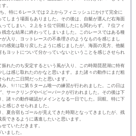
ます。
落ち、特に６レースでは２上からフィニッシュにかけて完全に
ってしまう場面もありました。その後は、自艇が選んだ右海面
入ってしまい、２上を１位で回航したにも関わらず、７位フィ
う残念な結果に終わってしまいました。このレースではある種
ーが入り、ヨットレースの不条理さのようなものを感じまし
作の感覚は取り戻したように感じましたが、海面の見方、他艇
何もヨットについて分かっていないということを感じさせられ
て振れたのち安定するという風が入り、この時期琵琶湖に特有
少しは感じ取れたのかなと思います。また諸々の動作にまだ粗
せられた二日間だったと思います。
み、9/11に第５ターム唯一の練習が行われました。この日は
ず、サークリングやベビーパークが行われました。その後は下
り、諸々の動作確認がメインとなる一日でした。回航、特に下
ると感じさせられました。
り、夏合宿もゴールが見えてきた時期となってきましたが、残
成長できるように邁進したいと思います。
らせていただきます。
ざいました。