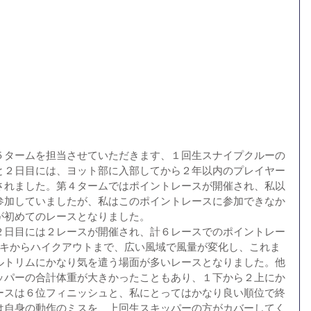
５タームを担当させていただきます、１回生スナイプクルーの
と２日目には、ヨット部に入部してから２年以内のプレイヤー
されました。第４タームではポイントレースが開催され、私以
参加していましたが、私はこのポイントレースに参加できなか
が初めてのレースとなりました。
２日目には２レースが開催され、計６レースでのポイントレー
ッキからハイクアウトまで、広い風域で風量が変化し、これま
ルトリムにかなり気を遣う場面が多いレースとなりました。他
ッパーの合計体重が大きかったこともあり、１下から２上にか
ースは６位フィニッシュと、私にとってはかなり良い順位で終
は自身の動作のミスを、上回生スキッパーの方がカバーしてく