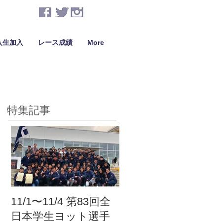
入生加入
レース成績
More
特集記事
11/1〜11/4 第83回全
日本学生ヨット選手