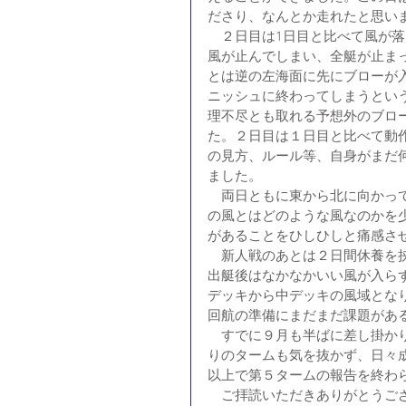
ださり、なんとか走れたと思い
　２日目は1日目と比べて風が
風が止んでしまい、全艇が止ま
とは逆の左海面に先にブローが
ニッシュに終わってしまうとい
理不尽とも取れる予想外のブロ
た。２日目は１日目と比べて動
の見方、ルール等、自身がまだ
ました。
　両日ともに東から北に向かっ
の風とはどのような風なのかを
があることをひしひしと痛感さ
　新人戦のあとは２日間休養を挟
出艇後はなかなかいい風が入ら
デッキから中デッキの風域とな
回航の準備にまだまだ課題があ
　すでに９月も半ばに差し掛か
りのタームも気を抜かず、日々
以上で第５タームの報告を終わ
　ご拝読いただきありがとうご