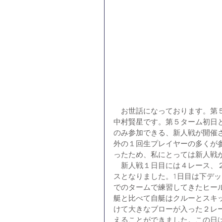
　お世話になっております。第
中村賢星です。第５ターム初日
のみ参加できる、新人戦が開催
外の１回生プレイヤーの多くが
ったため、私にとっては新人戦
　新人戦１日目には４レース、
スとなりました。1日目は下デ
でのタームで練習してきたヒー
艇と比べて自艇はクルーとスキ
けて大きなブローが入った２レ
えることができました。この日