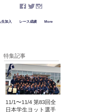
入生加入
レース成績
More
特集記事
11/1〜11/4 第83回全
日本学生ヨット選手