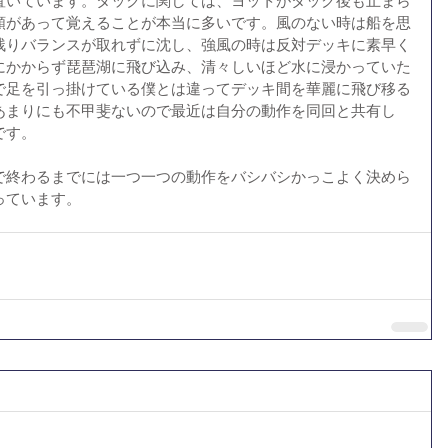
置いています。タックに関しては、ヨットがタック後も止まら
類があって覚えることが本当に多いです。風のない時は船を思
残りバランスが取れずに沈し、強風の時は反対デッキに素早く
にかからず琵琶湖に飛び込み、清々しいほど水に浸かっていた
で足を引っ掛けている僕とは違ってデッキ間を華麗に飛び移る
あまりにも不甲斐ないので最近は自分の動作を同回と共有し
です。
で終わるまでには一つ一つの動作をバシバシかっこよく決めら
っています。