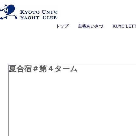
トップ
主将あいさつ
KUYC LET
夏合宿＃第４ターム