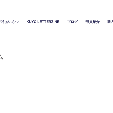
主将あいさつ
KUYC LETTERZINE
ブログ
部員紹介
新
ム