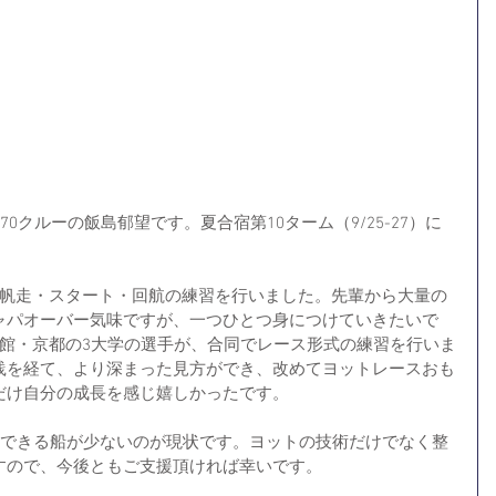
0クルーの飯島郁望です。夏合宿第10ターム（9/25-27）に
・帆走・スタート・回航の練習を行いました。先輩から大量の
ャパオーバー気味ですが、一つひとつ身につけていきたいで
命館・京都の3大学の選手が、合同でレース形式の練習を行いま
践を経て、より深まった見方ができ、改めてヨットレースおも
だけ自分の成長を感じ嬉しかったです。
艇できる船が少ないのが現状です。ヨットの技術だけでなく整
すので、今後ともご支援頂ければ幸いです。