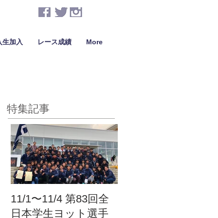
入生加入
レース成績
More
特集記事
11/1〜11/4 第83回全
日本学生ヨット選手