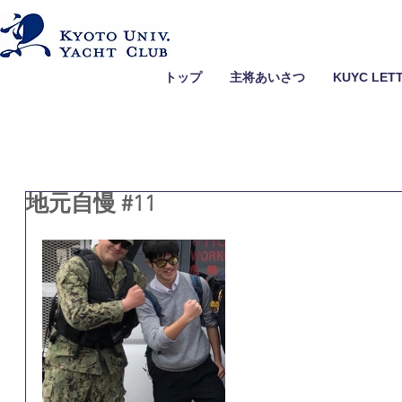
トップ
主将あいさつ
KUYC LET
地元自慢 #11