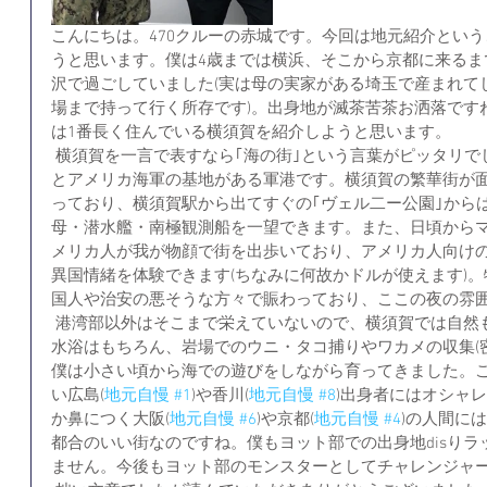
こんにちは。470クルーの赤城です。今回は地元紹介とい
うと思います。僕は4歳までは横浜、そこから京都に来るま
沢で過ごしていました(実は母の実家がある埼玉で産まれて
場まで持って行く所存です)。出身地が滅茶苦茶お洒落です
は1番長く住んでいる横須賀を紹介しようと思います。
 横須賀を一言で表すなら｢海の街｣という言葉がピッタリでしょう。まず横須賀は海上自衛隊
とアメリカ海軍の基地がある軍港です。横須賀の繁華街が
っており、横須賀駅から出てすぐの｢ヴェル二ー公園｣から
母・潜水艦・南極観測船を一望できます。また、日頃から
メリカ人が我が物顔で街を出歩いており、アメリカ人向け
異国情緒を体験できます(ちなみに何故かドルが使えます)。
国人や治安の悪そうな方々で賑わっており、ここの夜の雰
 港湾部以外はそこまで栄えていないので、横須賀では自然も楽しむことができます。夏の海
水浴はもちろん、岩場でのウニ・タコ捕りやワカメの収集(
僕は小さい頃から海での遊びをしながら育ってきました。
い広島(
地元自慢 #1
)や香川(
地元自慢 #8
)出身者にはオシャ
か鼻につく大阪(
地元自慢 #6
)や京都(
地元自慢 #4
)の人間に
都合のいい街なのですね。僕もヨット部での出身地disり
ません。今後もヨット部のモンスターとしてチャレンジャ