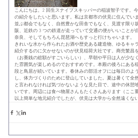
こんにちは。2 回生スナイプスキッパーの稲波智子です。
の紹介をしたいと思います。私は京都市の伏見に住んでい
並ぶ都会でもなく、自然豊かな田舎でもなく、見渡す限り坂
阪、近鉄の 3 つの鉄道が走っていて交通の便がいいこと
奈良、そしてもちろん琵琶湖へもすっと行けちゃいます。
きれいな水から作られたお酒や歴史ある建造物、ゆるキャ
紹介するのに欠かせないのが伏見稲荷大社です。商売繁昌
（お賽銭の総額がすごいらしい）、早朝や平日は人が少な
た雰囲気が楽しめるのでおすすめです。本殿の後ろにある
段と鳥居が続いています。春休みの部活オフには毎日のよ
し、体力づくりのために登山していました。夏は暑くて全
と言われなければ気づかないような見た目で、途中の休憩
いです。周辺には食べ物屋さんもたくさんあります（ここ
以上簡単な地元紹介でしたが、伏見は大学から全然遠くな