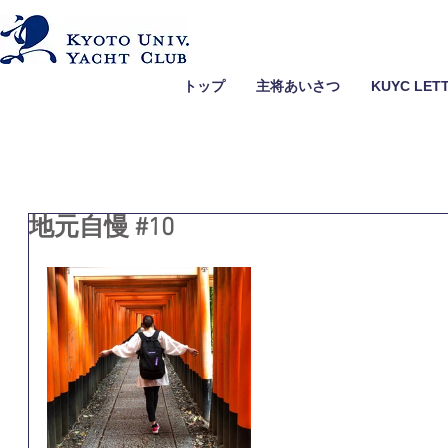
トップ
主将あいさつ
KUYC LET
地元自慢 #10