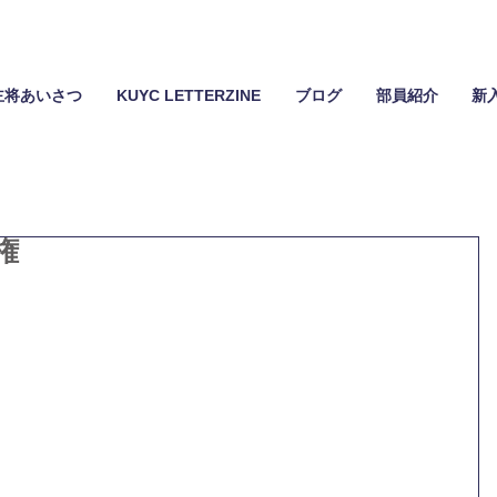
主将あいさつ
KUYC LETTERZINE
ブログ
部員紹介
新
権