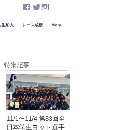
入生加入
レース成績
More
特集記事
11/1〜11/4 第83回全
日本学生ヨット選手