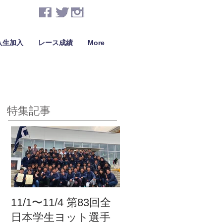
入生加入
レース成績
More
特集記事
11/1〜11/4 第83回全
日本学生ヨット選手