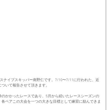
ナイプスキッパー南野仁です。7/10〜7/11に行われた、近
について報告させて頂きます。
枠のかかったレースであり、5月から続いたレースシーズンの
。各ペアこの大会を一つの大きな目標として練習に励んできま