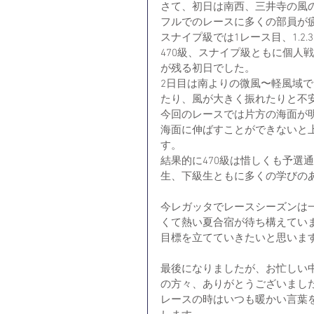
さて、初日は南西、三井寺の風
フルでのレースに多くの部員が
スナイプ級では1レース目、1.2
470級、スナイプ級ともに個人
が残る初日でした。
2日目は南よりの微風〜軽風域
たり、風が大きく振れたりと不
今回のレースでは片方の海面が
海面に伸ばすことができないと
す。
結果的に470級は惜しくも予選
生、下級生ともに多くの学びの
今レガッタでレースシーズンは
くて熱い夏合宿が待ち構えてい
目標を立てていきたいと思いま
最後になりましたが、お忙しい中
の方々、ありがとうございまし
レースの時はいつも暖かい言葉