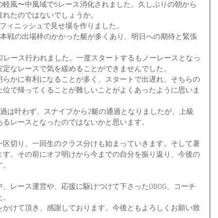
の軽風〜中風域で5レース消化されました。久しぶりの朝から
疲れたのではないでしょうか。
.3フィニッシュで見せ場を作りました。
戦本戦の出場枠のかかった艇が多くあり、明日への期待と緊張
で2レース行われました。一度スタートするもノーレースとなっ
安定なレースで気を緩めることができませんでした。
明らかに有利になることが多く、スタートで出遅れ、そちらの
上位で帰ってくることが難しいことがよくあったように思いま
通過は叶わず、スナイプから2艇の通過となりましたが、上級
あるレースとなったのではないかと思います。
一区切り、一回生のクラス分けも始まっていきます。そして暑
ます。その前にオフ明けから今までの自分を振り返り、今後の
す。
、レース運営や、応援に駆けつけて下さったOBOG、コーチ
た。
をかけて頂き、感謝しております。今後ともよろしくお願い致