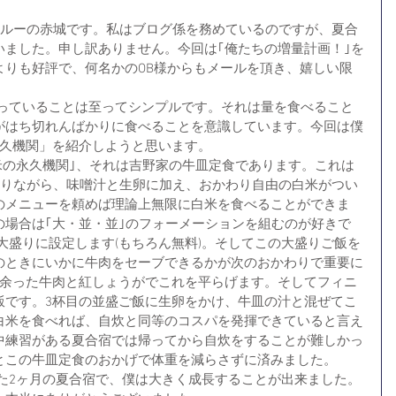
クルーの赤城です。私はブログ係を務めているのですが、夏合
いました。申し訳ありません。今回は｢俺たちの増量計画！｣を
よりも好評で、何名かのOB様からもメールを頂き、嬉しい限
がはち切れんばかりに食べることを意識しています。今回は僕
永久機関」を紹介しようと思います。
ありながら、味噌汁と生卵に加え、おかわり自由の白米がつい
のメニューを頼めば理論上無限に白米を食べることができま
の場合は｢大・並・並｣のフォーメーションを組むのが好きで
大盛りに設定します(もちろん無料)。そしてこの大盛りご飯を
のときにいかに牛肉をセーブできるかが次のおかわりで重要に
、余った牛肉と紅しょうがでこれを平らげます。そしてフィニ
飯です。3杯目の並盛ご飯に生卵をかけ、牛皿の汁と混ぜてこ
白米を食べれば、自炊と同等のコスパを発揮できていると言え
中練習がある夏合宿では帰ってから自炊をすることが難しかっ
とこの牛皿定食のおかげで体重を減らさずに済みました。