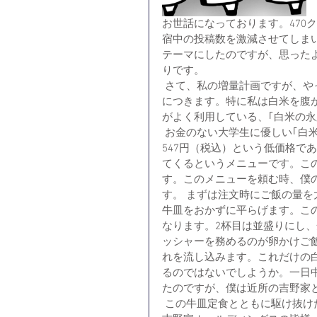
お世話になっております。470
宿中の投稿数を激減させてしま
テーマにしたのですが、思った
りです。
 さて、私の増量計画ですが、やっていることは至ってシンプルです。それは量を食べること
につきます。特に私は白米を腹
がよく利用している、｢白米の
 お金のない大学生に優しい｢白米の永久機関｣、それは吉野家の牛皿定食であります。これは
547円（税込）という低価格で
てくるというメニューです。こ
す。このメニューを頼む時、僕
す。 まずは注文時にご飯の量を
牛皿をおかずに平らげます。こ
なります。2杯目は並盛りにし
ッシャーを務めるのが卵かけご
れを流し込みます。これだけの
るのではないでしようか。一日
たのですが、僕は近所の吉野家
 この牛皿定食とともに駆け抜けた2ヶ月の夏合宿で、僕は大きく成長することが出来ました。