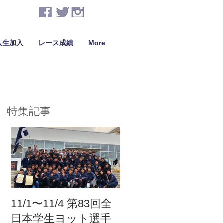
入生加入
レース成績
More
特集記事
11/1〜11/4 第83回全
日本学生ヨット選手