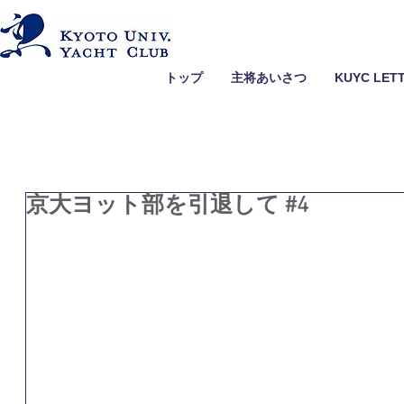
トップ
主将あいさつ
KUYC LET
京大ヨット部を引退して #4