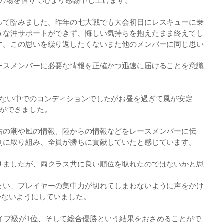
この場を借りて心より感謝申し上げます。
って臨みました。昨年の七大戦でも大会初日にレスキューに乗
うな沖サポートができず、悔しい気持ちを抱えたまま終えてし
す。この思いを繰り返したくないまた他のメンバーに同じ思い
。
ースメンバーに必要な情報を正確かつ迅速に届けることを意識
しない中でのコンディションでしたがお昼を過ぎて風が安定
とができました。
右の潮や風の情報、陸からの情報などをレースメンバーに伝
剣に取り組み、全員が勝ちに貢献していたと感じています。
りましたが、両クラス共に良い順位を取れたのではないかと思
まい、プレイヤーの集中力が切れてしまわないように声をかけ
かないようにしていました。
ナイプ級が1位、そして総合優勝という結果をおさめることがで