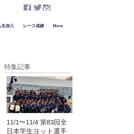
入生加入
レース成績
More
特集記事
11/1〜11/4 第83回全
日本学生ヨット選手