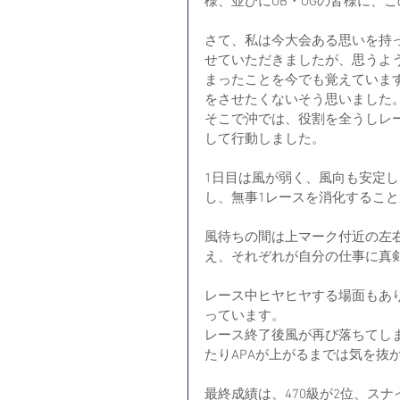
様、並びにOB・OGの皆様に、
さて、私は今大会ある思いを持
せていただきましたが、思うよ
まったことを今でも覚えていま
をさせたくないそう思いました
そこで沖では、役割を全うしレ
して行動しました。
1日目は風が弱く、風向も安定
し、無事1レースを消化するこ
風待ちの間は上マーク付近の左
え、それぞれが自分の仕事に真
レース中ヒヤヒヤする場面もあ
っています。
レース終了後風が再び落ちてし
たりAPAが上がるまでは気を抜
最終成績は、470級が2位、ス