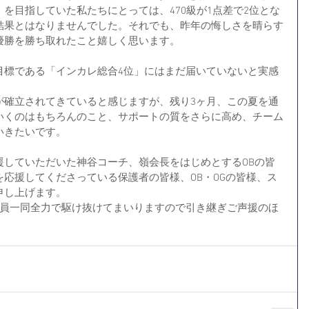
を目指していた私たちにとっては、470級が1点差で2位とな
結果とはなりませんでした。それでも、昨年の悔しさを晴らす
優勝を勝ち取れたこと嬉しく思います。
目標である「インカレ総合4位」にはまだ届いていないと実感
が確立されてきていると感じますが、残り3ヶ月、この夏を通
いくのはもちろんのこと、サポートの質をさらに高め、チーム
いきたいです。
援していただいた神谷コーチ、嶺会長をはじめとするOBの皆
応援してくださっている保護者の皆様、OB・OGの皆様、ス
申し上げます。
部員一同全力で駆け抜けてまいりますので引き継ぎご声援のほ