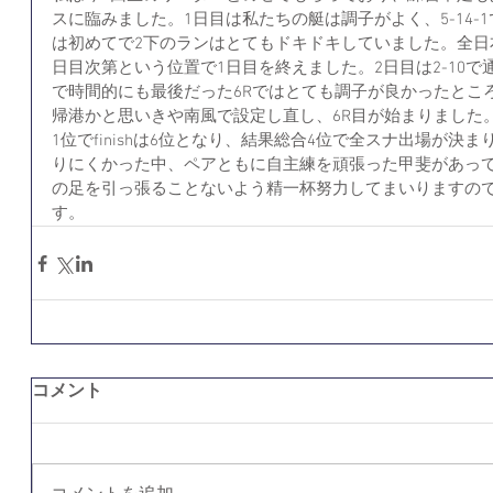
スに臨みました。1日目は私たちの艇は調子がよく、5-14-
は初めてで2下のランはとてもドキドキしていました。全日
日目次第という位置で1日目を終えました。2日目は2-10
で時間的にも最後だった6Rではとても調子が良かったとこ
帰港かと思いきや南風で設定し直し、6R目が始まりました
1位でfinishは6位となり、結果総合4位で全スナ出場が
りにくかった中、ペアともに自主練を頑張った甲斐があっ
の足を引っ張ることないよう精一杯努力してまいりますの
す。
コメント