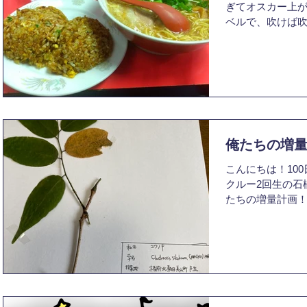
ぎてオスカー上
ベルで、吹けば
のですがクロー
明らかに遅かっ
います。...
俺たちの増量
こんにちは！10
クルー2回生の石
たちの増量計画！
てていた目標を二
つ目は食事を頑張
ムでは、フィジ
自...