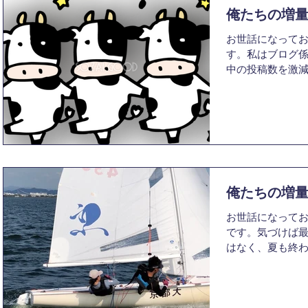
俺たちの増量
お世話になってお
す。私はブログ
中の投稿数を激
りません。今回は
にしたのですが
OB様からもメー
俺たちの増量
お世話になってお
です。気づけば
はなく、夏も終
寂しい気持ちです
量計画について
ます。自分はこ
事...