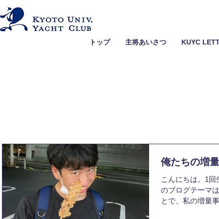
トップ
主将あいさつ
KUYC LET
俺たちの増量
こんにちは。1回
のブログテーマ
とで、私の増量事
て、初回計測時55