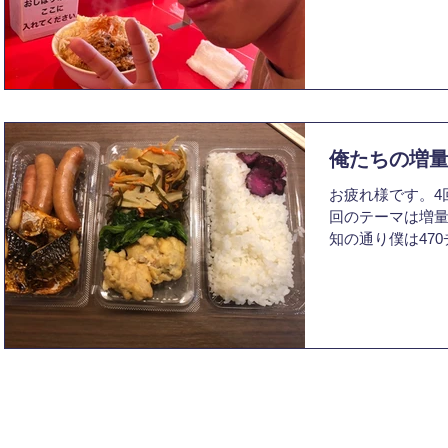
増量計画」とい
な470クルーに
たかった内容で
てき...
俺たちの増量
お疲れ様です。4
回のテーマは増
知の通り僕は47
年の蒲郡インカ
す。 そこで僕の
する理由いろいろ