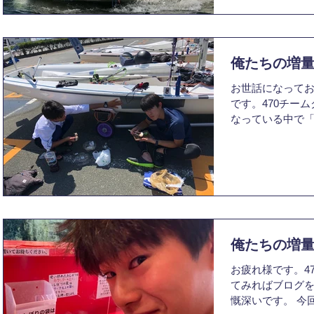
俺たちの増量
お世話になってお
です。470チー
なっている中で
書かせていただ
す。もちろんPF
そもそも論で摂
た...
俺たちの増量
お疲れ様です。4
てみればブログ
慨深いです。 今