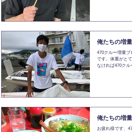
回の目標体重は6
57.2kgと1.5kg
俺たちの増量
470クルー増量ブ
です。体重がと
なければ470ク
そうなので増量
が増量のために
いと思います。
る...
俺たちの増量
お疲れ様です、4